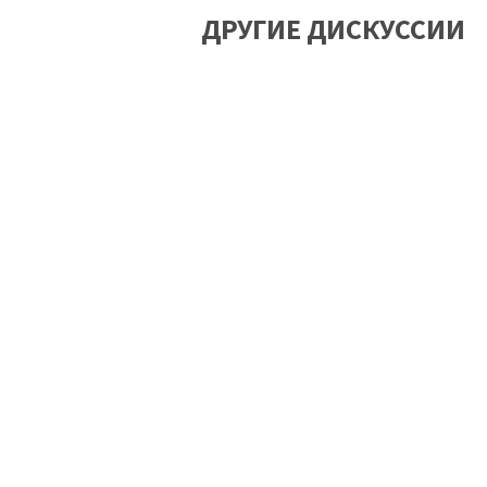
ДРУГИЕ ДИСКУССИИ
«Дылда» Кантемира Балагова: как человек
живёт после войны
Хочешь поговорить об этом? 30 июня, 16:00 (фильм) 18:10 (дискуссия)