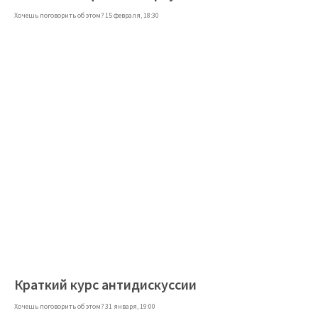
Хочешь поговорить об этом? 15 февраля, 18:30
Краткий курс антидискуссии
Хочешь поговорить об этом? 31 января, 19:00